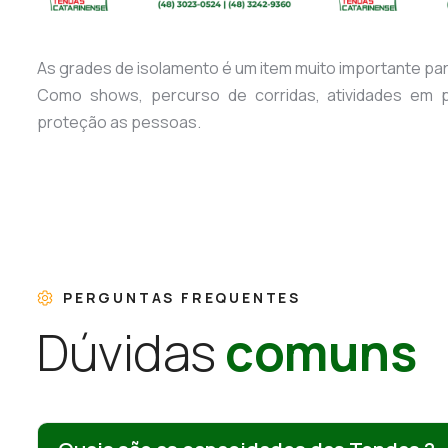
As grades de isolamento é um item muito importante par
Como shows, percurso de corridas, atividades em p
proteção as pessoas.
PERGUNTAS FREQUENTES
D
ú
v
i
d
a
s
c
o
m
u
n
s