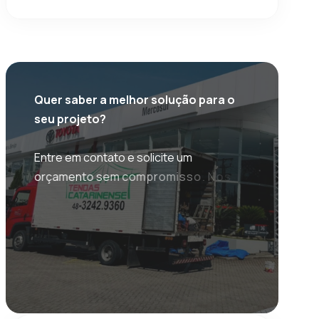
Q
u
e
r
s
a
b
e
r
a
m
e
l
h
o
r
s
o
l
u
ç
ã
o
p
a
r
a
o
s
e
u
p
r
o
j
e
t
o
?
E
n
t
r
e
e
m
c
o
n
t
a
t
o
e
s
o
l
i
c
i
t
e
u
m
o
r
ç
a
m
e
n
t
o
s
e
m
c
o
m
p
r
o
m
i
s
s
o
.
N
o
s
s
a
e
q
u
i
p
e
e
s
t
á
p
r
o
n
t
a
p
a
r
a
o
f
e
r
e
c
e
r
a
t
e
n
d
i
m
e
n
t