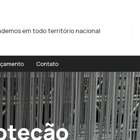
demos em todo território nacional
rçamento
Contato
o
t
e
ç
ã
o