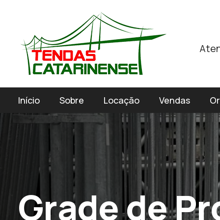
Aten
Início
Sobre
Locação
Vendas
O
G
r
a
d
e
d
e
P
r